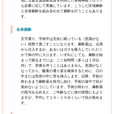
他にも超音波診断装置を利用した各種神経ブロック
も必要に応じて実施しています。こうした区域麻酔
と全身麻酔を組み合わせて麻酔を行うこともありま
す。
全身麻酔
文字通り、手術中は完全に眠っている（意識がな
い）状態で過ごすことになります。麻酔薬は、点滴
から注入するか、あるいはガスを吸入していただく
かで体の中に入ります。いずれにしても、麻酔が始
まって眠るまでには、ごく短時間（多くは１分以
内）で、苦痛を伴うことはありません。意識がなく
なってから、酸素の通り道を確保するために、口の
中または気管の中に管を挿入します。以降、手術が
終わるまで麻酔薬を投与し続け、手術の途中で目が
覚めないようにしています。手術が終わり、麻酔薬
の投与を止めると、ご年齢などに体の状態にもより
ますが、平均して１０～１５分くらいで目が覚めま
す。