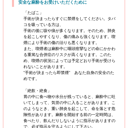
安全な麻酔をお受けいただくために
「たばこ」
手術が決まったらすぐに禁煙をしてください。タバ
コを吸っている方は、
手術の後に咳や痰が多くなります。そのため、肺炎
を起こしやすくなり、傷の痛みも強くなります。喫
煙により手術の傷の治りも悪くなります。
また、喫煙者は麻酔中に咽頭痙攣などの命にかかわ
る重篤な合併症のリスクが高くなります。このた
め、喫煙の状況によっては予定どおり手術が受けら
れないことがあります。
”手術が決まったら即禁煙” あなた自身の安全のた
めです。
「絶飲・絶食」
胃の中に食べ物や水分が残っていると、麻酔中に吐
いてしまって、気管の中に入ることがあります。こ
のようなとき、重い肺炎を起こして、命を落とす危
険性があります。麻酔を開始する前の一定時間は、
食べたり、飲んだりしないように指示がありますの
で、必ず指示を守るようにして下さい。