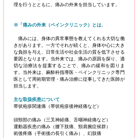
理を行うとともに、痛みの外来を担当しています。
※「痛みの外来（ペインクリニック）とは
、
痛みには、身体の異常事態を教えてくれる大切な働
きがあります。一方でそれが続くと、身体や心に大き
な負担を与え、日常生活や社会生活の質を低下させる
要因となります。当外来では、痛みの原因を探り、適
切な治療法を提案することで、痛みの緩和を図りま
す。当外来は、麻酔科指導医・ペインクリニック専門
医として周術期管理・痛み治療に従事してきた医師が
担当します。
主な取扱疾患について
帯状疱疹関連痛（帯状疱疹後神経痛など）
頭頸部の痛み（三叉神経痛、舌咽神経痛など）
運動器疾患の痛み（腰下肢痛、頸肩腕症候群）
術後疼痛（手術後の長引く痛み）、幻肢痛