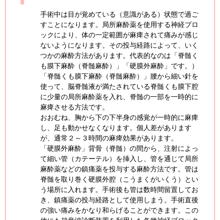
手術中は目が覚めている（意識がある）状態で過ご
すことになります。局所麻酔薬を使用する神経ブロ
ックにより、体の一定範囲が麻痺されて痛みが感じ
ないようになります。その投与経路によって、いく
つかの麻酔方法があります。代表的なのは「脊髄く
も膜下麻酔（脊髄麻酔）」「硬膜外麻酔」です。）
「脊髄くも膜下麻酔（脊髄麻酔）」腰から細い針を
使って、脳脊髄液が満たされている脊髄くも膜下腔
に少量の局所麻酔薬を入れ、脊髄の一部を一時的に
麻痺させる方法です。
おおむね、胸から下の下半身の感覚が一時的に麻痺
し、足も動かせなくなります。個人差があります
が、通常２～３時間の麻痺効果があります。
「硬膜外麻酔」背骨（脊髄）の間から、注射によっ
て細い管（カテーテル）を挿入し、管を通じて局所
麻酔薬などの鎮痛薬を投与する麻酔方法です。管は
脊髄を取り巻く硬膜外腔（こうまくがいくう）とい
う場所に入れます。手術後も管は数時間留置してお
き、鎮痛薬の投与経路として使用しまう。手術直後
の強い痛みをかなり和らげることができます。この