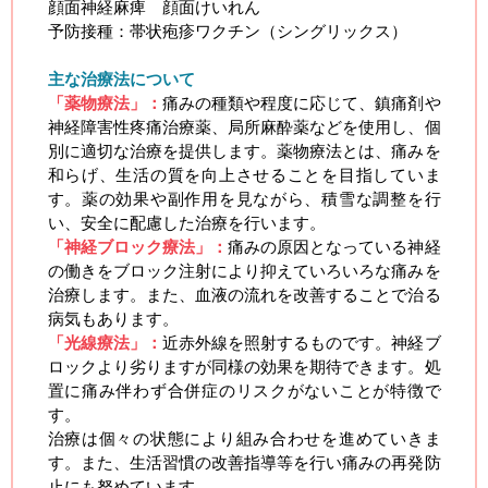
顔面神経麻痺 顔面けいれん
予防接種：帯状疱疹ワクチン（シングリックス）
主な治療法について
「薬物療法」：
痛みの種類や程度に応じて、鎮痛剤や
神経障害性疼痛治療薬、局所麻酔薬などを使用し、個
別に適切な治療を提供します。薬物療法とは、痛みを
和らげ、生活の質を向上させることを目指していま
す。薬の効果や副作用を見ながら、積雪な調整を行
い、安全に配慮した治療を行います。
「神経ブロック療法」：
痛みの原因となっている神経
の働きをブロック注射により抑えていろいろな痛みを
治療します。また、血液の流れを改善することで治る
病気もあります。
「光線療法」：
近赤外線を照射するものです。神経ブ
ロックより劣りますが同様の効果を期待できます。処
置に痛み伴わず合併症のリスクがないことが特徴で
す。
治療は個々の状態により組み合わせを進めていきま
す。また、生活習慣の改善指導等を行い痛みの再発防
止にも努めています